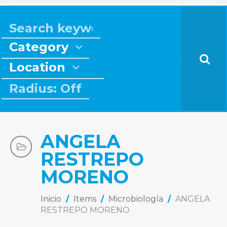
Category
Location
Radius: Off
ANGELA
RESTREPO
MORENO
Inicio
/
Items
/
Microbiología
/
ANGELA
RESTREPO MORENO