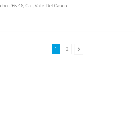
ho #65-46, Cali, Valle Del Cauca
1
2