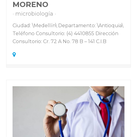
MORENO
microbiología
Ciudad: \Medellín\ Departamento: \Antioquia\
Teléfono Consultorio: (4) 4410855 Dirección
Consultorio: Cr. 72 A No. 78 B – 141 C.I.B