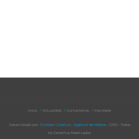
Inicio
Actualidad
Contactenos
Inscribete
Desarrollado por:
Entidad Creativa • Agencia de Medios
• DNS • Todos
los Derechos Reservados