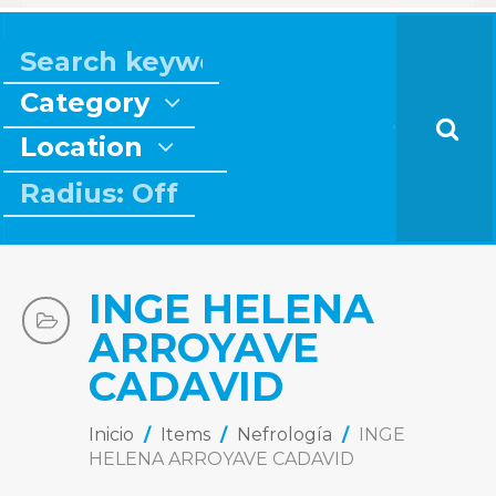
Category
Location
Radius: Off
INGE HELENA
ARROYAVE
CADAVID
Inicio
/
Items
/
Nefrología
/
INGE
HELENA ARROYAVE CADAVID