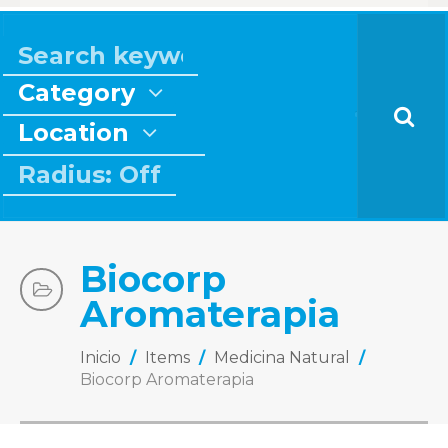
Category
Location
Radius: Off
Biocorp
Aromaterapia
Inicio
/
Items
/
Medicina Natural
/
Biocorp Aromaterapia