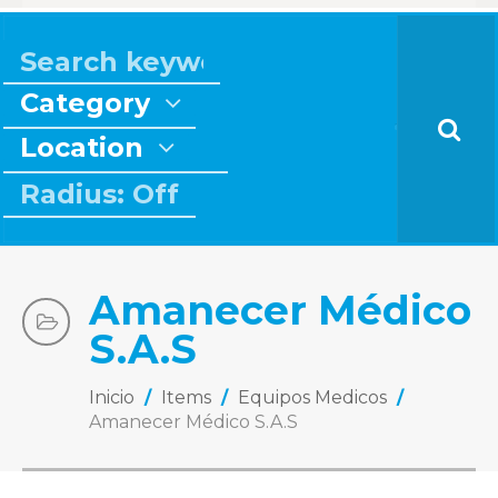
Category
Location
Radius: Off
Amanecer Médico
S.A.S
Inicio
/
Items
/
Equipos Medicos
/
Amanecer Médico S.A.S