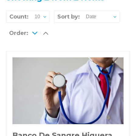
Count:
Sort by:
10
Date
Order:
Banco De Sangre Higuera