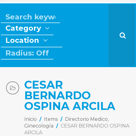
Category
Location
Radius: Off
CESAR
BERNARDO
OSPINA ARCILA
Inicio
/
Items
/
Directorio Medico
,
Ginecología
/
CESAR BERNARDO OSPINA
ARCILA